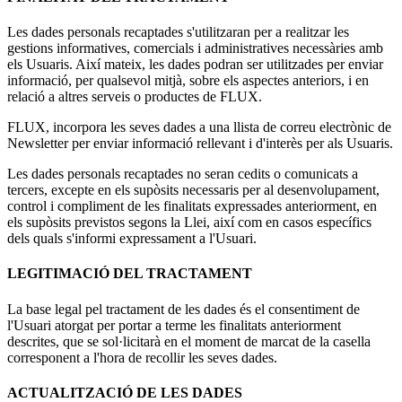
Les dades personals recaptades s'utilitzaran per a realitzar les
gestions informatives, comercials i administratives necessàries amb
els Usuaris. Així mateix, les dades podran ser utilitzades per enviar
informació, per qualsevol mitjà, sobre els aspectes anteriors, i en
relació a altres serveis o productes de FLUX.
FLUX, incorpora les seves dades a una llista de correu electrònic de
Newsletter per enviar informació rellevant i d'interès per als Usuaris.
Les dades personals recaptades no seran cedits o comunicats a
tercers, excepte en els supòsits necessaris per al desenvolupament,
control i compliment de les finalitats expressades anteriorment, en
els supòsits previstos segons la Llei, així com en casos específics
dels quals s'informi expressament a l'Usuari.
LEGITIMACIÓ DEL TRACTAMENT
La base legal pel tractament de les dades és el consentiment de
l'Usuari atorgat per portar a terme les finalitats anteriorment
descrites, que se sol·licitarà en el moment de marcat de la casella
corresponent a l'hora de recollir les seves dades.
ACTUALITZACIÓ DE LES DADES