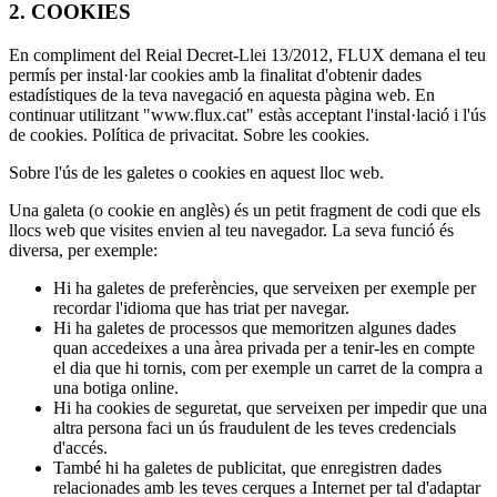
2. COOKIES
En compliment del Reial Decret-Llei 13/2012, FLUX demana el teu
permís per instal·lar cookies amb la finalitat d'obtenir dades
estadístiques de la teva navegació en aquesta pàgina web. En
continuar utilitzant "www.flux.cat" estàs acceptant l'instal·lació i l'ús
de cookies. Política de privacitat. Sobre les cookies.
Sobre l'ús de les galetes o cookies en aquest lloc web.
Una galeta (o cookie en anglès) és un petit fragment de codi que els
llocs web que visites envien al teu navegador. La seva funció és
diversa, per exemple:
Hi ha galetes de preferències, que serveixen per exemple per
recordar l'idioma que has triat per navegar.
Hi ha galetes de processos que memoritzen algunes dades
quan accedeixes a una àrea privada per a tenir-les en compte
el dia que hi tornis, com per exemple un carret de la compra a
una botiga online.
Hi ha cookies de seguretat, que serveixen per impedir que una
altra persona faci un ús fraudulent de les teves credencials
d'accés.
També hi ha galetes de publicitat, que enregistren dades
relacionades amb les teves cerques a Internet per tal d'adaptar