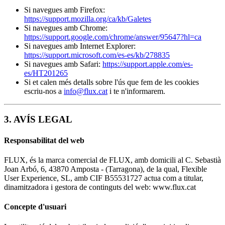
Si navegues amb Firefox:
https://support.mozilla.org/ca/kb/Galetes
Si navegues amb Chrome:
https://support.google.com/chrome/answer/95647?hl=ca
Si navegues amb Internet Explorer:
https://support.microsoft.com/es-es/kb/278835
Si navegues amb Safari:
https://support.apple.com/es-
es/HT201265
Si et calen més detalls sobre l'ús que fem de les cookies
escriu-nos a
info@flux.cat
i te n'informarem.
3. AVÍS LEGAL
Responsabilitat del web
FLUX, és la marca comercial de FLUX, amb domicili al C. Sebastià
Joan Arbó, 6, 43870 Amposta - (Tarragona), de la qual, Flexible
User Experience, SL, amb CIF B55531727 actua com a titular,
dinamitzadora i gestora de continguts del web: www.flux.cat
Concepte d'usuari