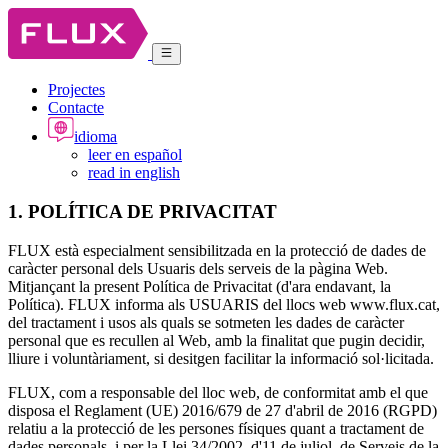
Projectes
Contacte
idioma
leer en español
read in english
1. POLÍTICA DE PRIVACITAT
FLUX està especialment sensibilitzada en la protecció de dades de
caràcter personal dels Usuaris dels serveis de la pàgina Web.
Mitjançant la present Política de Privacitat (d'ara endavant, la
Política). FLUX informa als USUARIS del llocs web www.flux.cat,
del tractament i usos als quals se sotmeten les dades de caràcter
personal que es recullen al Web, amb la finalitat que pugin decidir,
lliure i voluntàriament, si desitgen facilitar la informació sol·licitada.
FLUX, com a responsable del lloc web, de conformitat amb el que
disposa el Reglament (UE) 2016/679 de 27 d'abril de 2016 (RGPD)
relatiu a la protecció de les persones físiques quant a tractament de
dades personals, i per la Llei 34/2002, d'11 de juliol, de Serveis de la