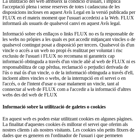
La utilització del web atribueix la condició d'usuari, i implica
l'acceptació plena i sense reserves de totes i cadascuna de les
disposicions incloses en aquest Avís Legal en la versió publicada per
FLUX en el mateix moment que l'usuari accedeixi a la Web. FLUX
informarà als usuaris de qualsevol canvi en aquest Avís legal.
Informació sobre els enllaços o links FLUX no es fa responsable de
les webs no pròpies a les quals es pot accedir mitjançant vincles o de
qualsevol contingut posat a disposició per tercers. Qualsevol ús d'un
vincle o accés a un web no propi és realitzat per voluntat i risc
exclusiu de l'usuari i FLUX no recomana ni garanteix cap
informació obtinguda a través d'un vincle aliè al web de FLUX ni es
responsabilitza de cap pèrdua, reclamació o perjudici derivada de
l'ús o mal ús d'un vincle, o de la informació obtinguda a través d'ell,
incloent altres vincles o webs, de la interrupció en el servei o en
l'accés, o de l'intent d'usar o usar malament un vincle, tant al
connectar al web de FLUX com a l'accedir a la informació d'altres
webs des del web de FLUX
Informació sobre la utilització de galetes o cookies
En aquest web es poden estar utilitzant cookies en algunes pàgines.
La finalitat d'aquestes cookies és millorar el servei que oferim als
nostres clients i als nostres visitants. Les cookies són petits fitxers de
dades que es generen en l'ordinador de l'usuari i que permeten