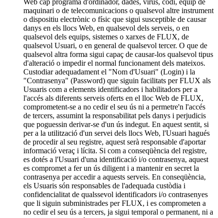
Web cap programa d'ordinador, dades, virus, codi, equip de
maquinari o de telecomunicacions o qualsevol altre instrument
o dispositiu electrònic o físic que sigui susceptible de causar
danys en els llocs Web, en qualsevol dels serveis, o en
qualsevol dels equips, sistemes o xarxes de FLUX, de
qualsevol Usuari, o en general de qualsevol tercer. O que de
qualsevol altra forma sigui capaç de causar-los qualsevol tipus
d'alteració o impedir el normal funcionament dels mateixos.
Custodiar adequadament el "Nom d'Usuari" (Login) i la
"Contrasenya" (Password) que siguin facilitats per FLUX als
Usuaris com a elements identificadors i habilitadors per a
l'accés als diferents serveis oferts en el lloc Web de FLUX,
comprometent-se a no cedir el seu ús ni a permetre'n l'accés
de tercers, assumint la responsabilitat pels danys i perjudicis
que poguessin derivar-se d'un ús indegut. En aquest sentit, si
per a la utilització d'un servei dels llocs Web, l'Usuari hagués
de procedir al seu registre, aquest serà responsable d'aportar
informació veraç i lícita. Si com a conseqüència del registre,
es dotés a l'Usuari d'una identificació i/o contrasenya, aquest
es compromet a fer un ús diligent i a mantenir en secret la
contrasenya per accedir a aquests serveis. En conseqüència,
els Usuaris són responsables de l'adequada custòdia i
confidencialitat de qualssevol identificadors i/o contrasenyes
que li siguin subministrades per FLUX, i es comprometen a
no cedir el seu ús a tercers, ja sigui temporal o permanent, ni a