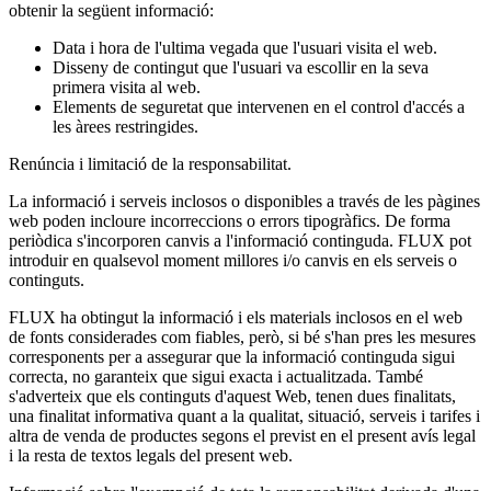
obtenir la següent informació:
Data i hora de l'ultima vegada que l'usuari visita el web.
Disseny de contingut que l'usuari va escollir en la seva
primera visita al web.
Elements de seguretat que intervenen en el control d'accés a
les àrees restringides.
Renúncia i limitació de la responsabilitat.
La informació i serveis inclosos o disponibles a través de les pàgines
web poden incloure incorreccions o errors tipogràfics. De forma
periòdica s'incorporen canvis a l'informació continguda. FLUX pot
introduir en qualsevol moment millores i/o canvis en els serveis o
continguts.
FLUX ha obtingut la informació i els materials inclosos en el web
de fonts considerades com fiables, però, si bé s'han pres les mesures
corresponents per a assegurar que la informació continguda sigui
correcta, no garanteix que sigui exacta i actualitzada. També
s'adverteix que els continguts d'aquest Web, tenen dues finalitats,
una finalitat informativa quant a la qualitat, situació, serveis i tarifes i
altra de venda de productes segons el previst en el present avís legal
i la resta de textos legals del present web.