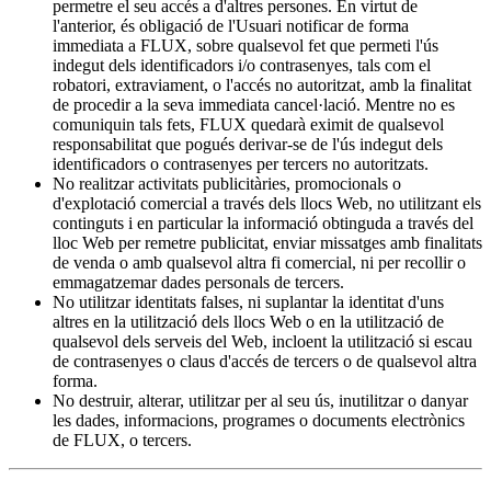
permetre el seu accés a d'altres persones. En virtut de
l'anterior, és obligació de l'Usuari notificar de forma
immediata a FLUX, sobre qualsevol fet que permeti l'ús
indegut dels identificadors i/o contrasenyes, tals com el
robatori, extraviament, o l'accés no autoritzat, amb la finalitat
de procedir a la seva immediata cancel·lació. Mentre no es
comuniquin tals fets, FLUX quedarà eximit de qualsevol
responsabilitat que pogués derivar-se de l'ús indegut dels
identificadors o contrasenyes per tercers no autoritzats.
No realitzar activitats publicitàries, promocionals o
d'explotació comercial a través dels llocs Web, no utilitzant els
continguts i en particular la informació obtinguda a través del
lloc Web per remetre publicitat, enviar missatges amb finalitats
de venda o amb qualsevol altra fi comercial, ni per recollir o
emmagatzemar dades personals de tercers.
No utilitzar identitats falses, ni suplantar la identitat d'uns
altres en la utilització dels llocs Web o en la utilització de
qualsevol dels serveis del Web, incloent la utilització si escau
de contrasenyes o claus d'accés de tercers o de qualsevol altra
forma.
No destruir, alterar, utilitzar per al seu ús, inutilitzar o danyar
les dades, informacions, programes o documents electrònics
de FLUX, o tercers.