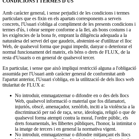
CONDICIONS I TERMES D'ÚS
Amb caràcter general, i sense perjudici de les condicions i termes
particulars que es fixin en els apartats corresponents a serveis
concrets, l'Usuari s'obliga al compliment de les presents condicions i
termes d'ús, i obrar sempre conforme a la llei, als bons costums i a
les exigències de la bona fe, emprant la diligència adequada a la
naturalesa del servei del que gaudeix, abstenint-se d'utilitzar el lloc
Web, de qualsevol forma que pugui impedir, danyar o deteriorar el
normal funcionament del mateix, els béns o drets de FLUX, de la
resta d'Usuaris o en general de qualsevol tercer.
En particular, i sense que això impliqui restricció alguna a l'obligació
assumida per l'Usuari amb caràcter general de conformitat amb
l'apartat anterior, l'Usuari s'obliga, en la utilització de dels llocs web
titularitat de FLUX a:
No introduir, emmagatzemar o difondre en o des dels llocs
Web, qualsevol informació o material que fos difamatori,
injuriós, obscè, amenaçador, xenòfob, inciti a la violència a la
discriminació per raó de raça, sexe, ideologia, religió o que de
qualsevol forma atempti contra la moral, l'ordre públic, els
drets fonamentals, les llibertes públiques, l'honor, la intimitat o
la imatge de tercers i en general la normativa vigent.
No introduir, emmagatzemar o difondre mitjançant els llocs