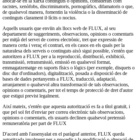
abocar-se en la xarxa continguts o opinions, considerats com
racistes, xenòfobs, discriminatoris, pornogràfics, difamatoris o que,
de qualsevol manera, fomentin la violència o la disseminació de
continguts clarament il·lícits o nocius.
Aquells usuaris que enviïn als llocs web de FLUX, al seu
departament de suggeriments, observacions, opinions o comentaris
per mitjà del servei de correu electrònic, tret que expressin de
manera certa i veraç el contrari, en els casos en els quals per la
naturalesa dels serveis o continguts això sigui possible, s'entén que
autoritzen a FLUX per a la reproducció, distribució, exhibició,
transmissió, retransmissió, emissió en qualsevol format,
emmagatzematge en suports físics o lògics (per exemple, disquets o
disc dur d'ordinadors), digitalització, posada a disposició des de
bases de dades pertanyents a FLUX, traducció, adaptació,
arranjament o qualsevol altra transformació de tals observacions,
opinions o comentaris, per tot el temps de protecció de dret d'autor
que estigui previst legalment.
Així mateix, s'entén que aquesta autorització es fa a títol gratuït, i
que pel sol fet d'enviar per correu electrònic tals observacions,
opinions o comentaris, els usuaris declinen qualsevol pretensió
remuneratòria per part de FLUX
D'acord amb l'assenyalat en el paràgraf anterior, FLUX queda
autoritzada igualment per a procedir a la modificació o alteració de