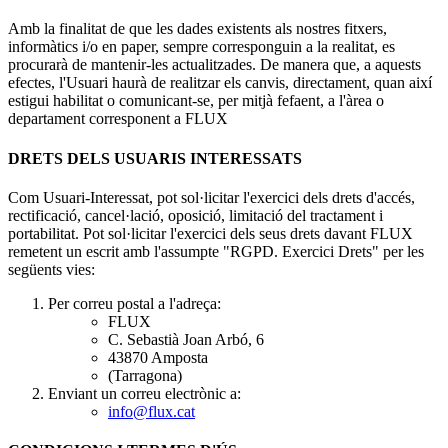
Amb la finalitat de que les dades existents als nostres fitxers,
informàtics i/o en paper, sempre corresponguin a la realitat, es
procurarà de mantenir-les actualitzades. De manera que, a aquests
efectes, l'Usuari haurà de realitzar els canvis, directament, quan així
estigui habilitat o comunicant-se, per mitjà fefaent, a l'àrea o
departament corresponent a FLUX
DRETS DELS USUARIS INTERESSATS
Com Usuari-Interessat, pot sol·licitar l'exercici dels drets d'accés,
rectificació, cancel·lació, oposició, limitació del tractament i
portabilitat. Pot sol·licitar l'exercici dels seus drets davant FLUX
remetent un escrit amb l'assumpte "RGPD. Exercici Drets" per les
següents vies:
Per correu postal a l'adreça:
FLUX
C. Sebastià Joan Arbó, 6
43870 Amposta
(Tarragona)
Enviant un correu electrònic a:
info@flux.cat