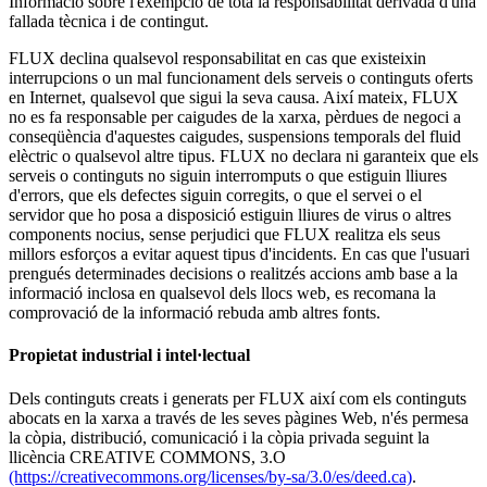
Informació sobre l'exempció de tota la responsabilitat derivada d'una
fallada tècnica i de contingut.
FLUX declina qualsevol responsabilitat en cas que existeixin
interrupcions o un mal funcionament dels serveis o continguts oferts
en Internet, qualsevol que sigui la seva causa. Així mateix, FLUX
no es fa responsable per caigudes de la xarxa, pèrdues de negoci a
conseqüència d'aquestes caigudes, suspensions temporals del fluid
elèctric o qualsevol altre tipus. FLUX no declara ni garanteix que els
serveis o continguts no siguin interromputs o que estiguin lliures
d'errors, que els defectes siguin corregits, o que el servei o el
servidor que ho posa a disposició estiguin lliures de virus o altres
components nocius, sense perjudici que FLUX realitza els seus
millors esforços a evitar aquest tipus d'incidents. En cas que l'usuari
prengués determinades decisions o realitzés accions amb base a la
informació inclosa en qualsevol dels llocs web, es recomana la
comprovació de la informació rebuda amb altres fonts.
Propietat industrial i intel·lectual
Dels continguts creats i generats per FLUX així com els continguts
abocats en la xarxa a través de les seves pàgines Web, n'és permesa
la còpia, distribució, comunicació i la còpia privada seguint la
llicència CREATIVE COMMONS, 3.O
(https://creativecommons.org/licenses/by-sa/3.0/es/deed.ca)
.