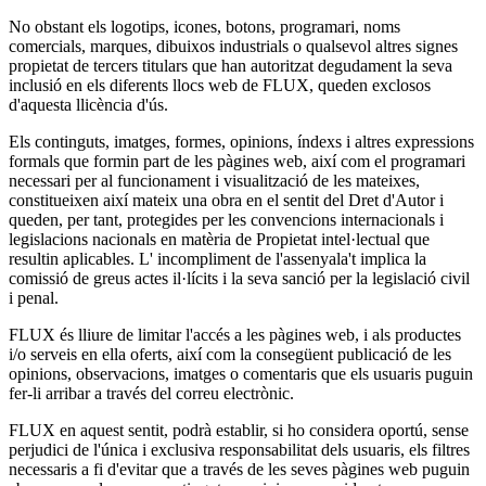
No obstant els logotips, icones, botons, programari, noms
comercials, marques, dibuixos industrials o qualsevol altres signes
propietat de tercers titulars que han autoritzat degudament la seva
inclusió en els diferents llocs web de FLUX, queden exclosos
d'aquesta llicència d'ús.
Els continguts, imatges, formes, opinions, índexs i altres expressions
formals que formin part de les pàgines web, així com el programari
necessari per al funcionament i visualització de les mateixes,
constitueixen així mateix una obra en el sentit del Dret d'Autor i
queden, per tant, protegides per les convencions internacionals i
legislacions nacionals en matèria de Propietat intel·lectual que
resultin aplicables. L' incompliment de l'assenyala't implica la
comissió de greus actes il·lícits i la seva sanció per la legislació civil
i penal.
FLUX és lliure de limitar l'accés a les pàgines web, i als productes
i/o serveis en ella oferts, així com la consegüent publicació de les
opinions, observacions, imatges o comentaris que els usuaris puguin
fer-li arribar a través del correu electrònic.
FLUX en aquest sentit, podrà establir, si ho considera oportú, sense
perjudici de l'única i exclusiva responsabilitat dels usuaris, els filtres
necessaris a fi d'evitar que a través de les seves pàgines web puguin