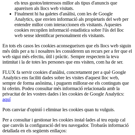
els teus gustos/interessos millor als tipus d'anuncis que
apareixen als llocs web visitats.
Finalment hi ha galetes d'anàlisi, com les de Google
Analytics, que envien informació als propietaris del web per
entendre millor com interaccionen els visitants. Aquestes
cookies recopilen informació estadística sobre l'ús del lloc
web sense identificar personalment els visitants.
En tots els casos les cookies aconsegueixen que els llocs web siguin
més útils per a tu i nosaltres les considerem un recurs per a fer que el
web sigui més efectiu, útil i pràctic. Sempre respectem la teva
intimitat i la de totes les persones que ens visiten, com ha de ser.
FLUX fa servir cookies d'anàlisi, concretament per a què Google
Analytics ens faciliti dades sobre les visites d'aquest lloc web,
sempre de forma anònima, i puguem millorar-ne els continguts que
hi oferim. Podeu consultar més informació relacionada amb la
privacitat de les vostres dades i les cookies de Google Analytics:
aquí
Pots canviar d'opinió i eliminar les cookies quan tu vulguis.
Per a consultar i gestionar les cookies instal·lades al teu equip cal
que canviïs la configuració del teu navegador. Trobaràs informació
detallada en els següents enllaços: