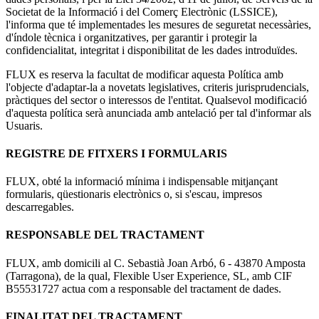
Societat de la Informació i del Comerç Electrònic (LSSICE),
l'informa que té implementades les mesures de seguretat necessàries,
d'índole tècnica i organitzatives, per garantir i protegir la
confidencialitat, integritat i disponibilitat de les dades introduïdes.
FLUX es reserva la facultat de modificar aquesta Política amb
l'objecte d'adaptar-la a novetats legislatives, criteris jurisprudencials,
pràctiques del sector o interessos de l'entitat. Qualsevol modificació
d'aquesta política serà anunciada amb antelació per tal d'informar als
Usuaris.
REGISTRE DE FITXERS I FORMULARIS
FLUX, obté la informació mínima i indispensable mitjançant
formularis, qüestionaris electrònics o, si s'escau, impresos
descarregables.
RESPONSABLE DEL TRACTAMENT
FLUX, amb domicili al C. Sebastià Joan Arbó, 6 - 43870 Amposta
(Tarragona), de la qual, Flexible User Experience, SL, amb CIF
B55531727 actua com a responsable del tractament de dades.
FINALITAT DEL TRACTAMENT